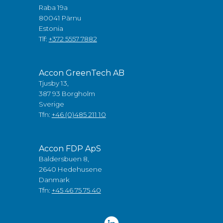
Raba 19a
80041 Pärnu
Estonia
Tlf:
+372 5557 7882
Accon GreenTech AB
Tjusby 13,
387 93 Borgholm
Sverige
Tfn:
+46 (0)485 211 10
Accon FDP ApS
Baldersbuen 8,
2640 Hedehusene
Danmark
Tfn:
+45 46 75 75 40