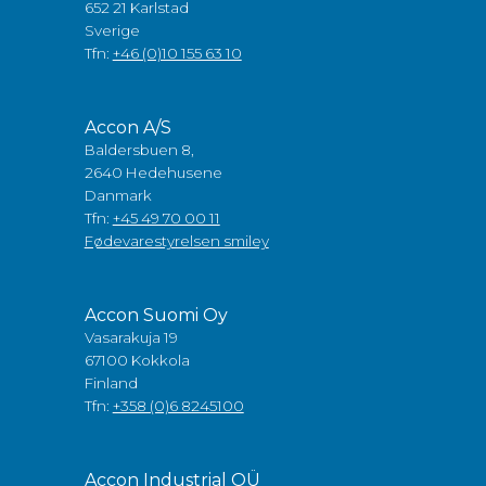
652 21 Karlstad
Sverige
Tfn:
+46 (0)10 155 63 10
Accon A/S
Baldersbuen 8,
2640 Hedehusene
Danmark
Tfn:
+45 49 70 00 11
Fødevarestyrelsen smiley
Accon Suomi Oy
Vasarakuja 19
67100 Kokkola
Finland
Tfn:
+358 (0)6 8245100
Accon Industrial OÜ