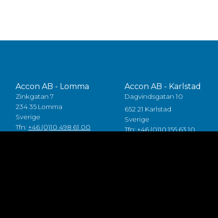
Accon AB - Lomma
Accon AB - Karlstad
Zinkgatan 7
Dagvindsgatan 10
234 35 Lomma
652 21 Karlstad
Sverige
Sverige
Tfn:
+46 (0)10 498 61 00
Tfn:
+46 (0)10 155 63 10
Accon Industrial OÜ
Accon GreenTech AB
Raba 19a
Tjusby 13,
80041 Pärnu
387 93 Borgholm
Estonia
Sverige
Tlf:
+372 5557 7882
Tfn:
+46 (0)485 211 10