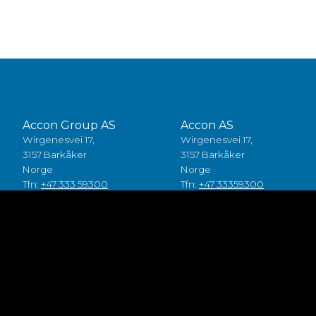
Accon Group AS
Accon AS
Wirgenesvei 17,
Wirgenesvei 17,
3157 Barkåker
3157 Barkåker
Norge
Norge
Tfn:
+47 333 59300
Tfn:
+47 33359300
Accon A/S
Accon Suomi Oy
Baldersbuen 8,
Vasarakuja 19
2640 Hedehusene
67100 Kokkola
Danmark
Finland
Tfn:
+45 49 70 00 11
Tfn:
+358 (0)6 8245100
Fødevarestyrelsen smiley
Accon FDP ApS