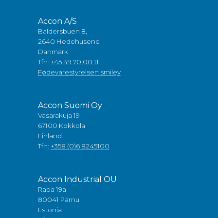
Accon A/S
Baldersbuen 8,
2640 Hedehusene
Danmark
Tfn:
+45 49 70 00 11
Fødevarestyrelsen smiley
Accon Suomi Oy
Vasarakuja 19
67100 Kokkola
Finland
Tfn:
+358 (0)6 8245100
Accon Industrial OÜ
Raba 19a
80041 Pärnu
Estonia