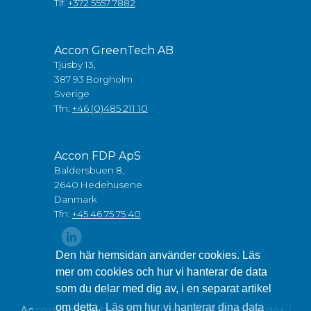
Tlf:
+372 5557 7882
Accon GreenTech AB
Tjusby 13,
387 93 Borgholm
Sverige
Tfn:
+46 (0)485 211 10
Accon FDP ApS
Baldersbuen 8,
2640 Hedehusene
Danmark
Tfn:
+45 46 75 75 40
Den här hemsidan använder cookies. Läs
mer om cookies och hur vi hanterar de data
som du delar med dig av, i en separat artikel
om detta.
Läs om hur vi hanterar dina data
Accon äger rätten till allt material (text, bilder /