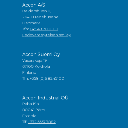
Accon A/S
Baldersbuen 8,
2640 Hedehusene
Danmark
Tfn:
+45 49 70 00 11
Fødevarestyrelsen smiley
Accon Suomi Oy
Vasarakuja 19
67100 Kokkola
Finland
Tfn:
+358 (0)6 8245100
Accon Industrial OÜ
Raba 19a
80041 Pärnu
Estonia
Tlf:
+372 5557 7882