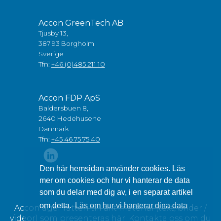
Accon GreenTech AB
Tjusby 13,
387 93 Borgholm
Sverige
Tfn:
+46 (0)485 211 10
Accon FDP ApS
Baldersbuen 8,
2640 Hedehusene
Danmark
Tfn:
+45 46 75 75 40
Den här hemsidan använder cookies. Läs
mer om cookies och hur vi hanterar de data
som du delar med dig av, i en separat artikel
om detta.
Läs om hur vi hanterar dina data
Accon äger rätten till allt material (text, bilder /
videor) som presenteras här. Kontakta oss om du