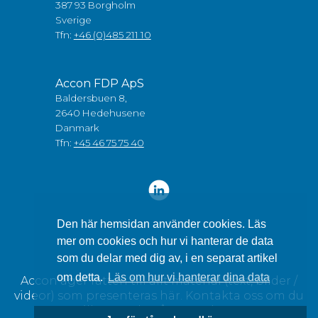
387 93 Borgholm
Sverige
Tfn:
+46 (0)485 211 10
Accon FDP ApS
Baldersbuen 8,
2640 Hedehusene
Danmark
Tfn:
+45 46 75 75 40
Den här hemsidan använder cookies. Läs
mer om cookies och hur vi hanterar de data
som du delar med dig av, i en separat artikel
om detta.
Läs om hur vi hanterar dina data
Accon äger rätten till allt material (text, bilder /
videor) som presenteras här. Kontakta oss om du
vill använda något av detta.