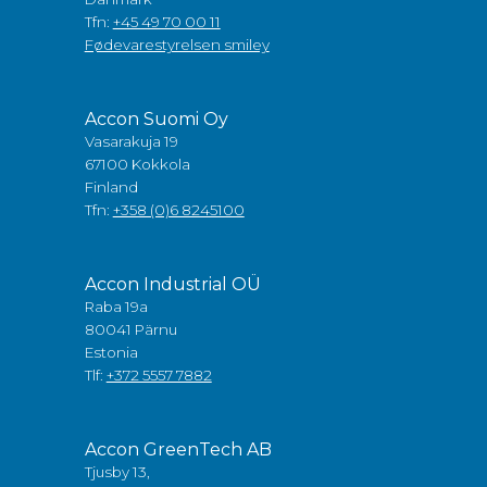
Tfn:
+45 49 70 00 11
Fødevarestyrelsen smiley
Accon Suomi Oy
Vasarakuja 19
67100 Kokkola
Finland
Tfn:
+358 (0)6 8245100
Accon Industrial OÜ
Raba 19a
80041 Pärnu
Estonia
Tlf:
+372 5557 7882
Accon GreenTech AB
Tjusby 13,