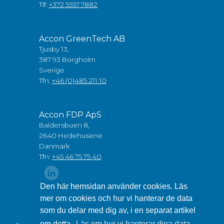
Tlf:
+372 5557 7882
Accon GreenTech AB
Tjusby 13,
387 93 Borgholm
Sverige
Tfn:
+46 (0)485 211 10
Accon FDP ApS
Baldersbuen 8,
2640 Hedehusene
Danmark
Tfn:
+45 46 75 75 40
Den här hemsidan använder cookies. Läs
mer om cookies och hur vi hanterar de data
som du delar med dig av, i en separat artikel
om detta.
Läs om hur vi hanterar dina data