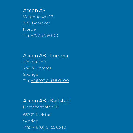
Accon AS
Wirgenesvei 17,
3157 Barkåker
Norge
Tfn:
+47 33359300
Accon AB - Lomma
Zinkgatan 7
234 35 Lomma
Sverige
Tfn:
+46 (0)10 498 61 00
Accon AB - Karlstad
Dagvindsgatan 10
652 21 Karlstad
Sverige
Tfn:
+46 (0)10 155 63 10