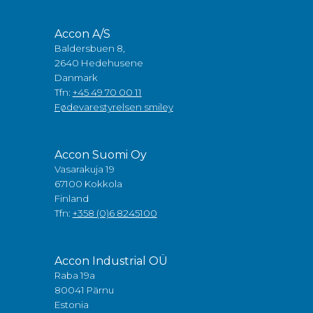
Accon A/S
Baldersbuen 8,
2640 Hedehusene
Danmark
Tfn:
+45 49 70 00 11
Fødevarestyrelsen smiley
Accon Suomi Oy
Vasarakuja 19
67100 Kokkola
Finland
Tfn:
+358 (0)6 8245100
Accon Industrial OÜ
Raba 19a
80041 Pärnu
Estonia