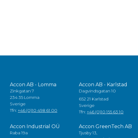
Accon AB - Lomma
Accon AB - Karlstad
Zinkgatan 7
Dagvindsgatan 10
234 35 Lomma
652 21 Karlstad
Sverige
Sverige
Tfn:
+46 (0)10 498 61 00
Tfn:
+46 (0)10 155 63 10
Accon Industrial OÜ
Accon GreenTech AB
Raba 19a
Tjusby 13,