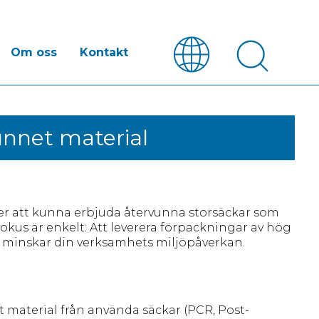
Om oss
Kontakt
unnet material
 över att kunna erbjuda återvunna storsäckar som
okus är enkelt: Att leverera förpackningar av hög
å minskar din verksamhets miljöpåverkan.
t material från använda säckar (PCR, Post-