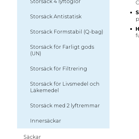
Storsäck 4 lyftöglor
C
S
Storsäck Antistatisk
p
H
Storsäck Formstabil (Q-bag)
f
Storsäck för Farligt gods
(UN)
Storsäck för Filtrering
Storsäck för Livsmedel och
Läkemedel
Storsäck med 2 lyftremmar
Innersäckar
Säckar