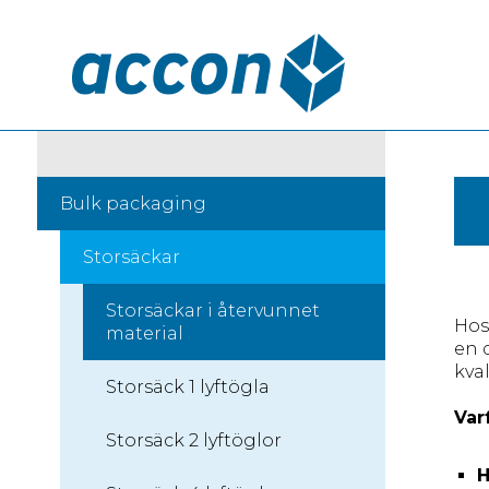
Bulk packaging
Storsäckar
Storsäckar i återvunnet
Hos
material
en 
kva
Storsäck 1 lyftögla
Var
Storsäck 2 lyftöglor
H