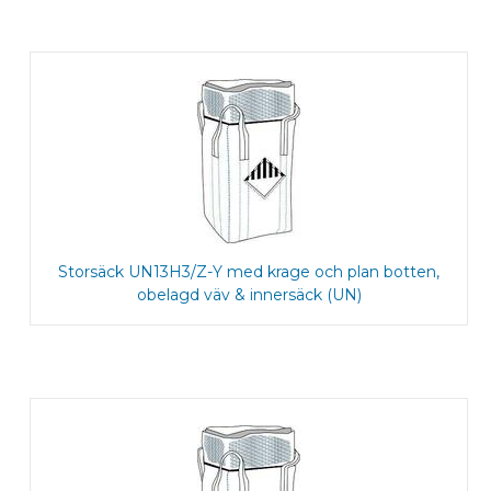
Storsäck UN13H3/Z-Y med krage och plan botten,
obelagd väv & innersäck (UN)