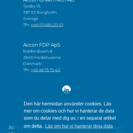
Tjusby 13,
387 93 Borgholm
Sverige
Tfn:
+46 (0)485 211 10
Accon FDP ApS
Baldersbuen 8,
2640 Hedehusene
Danmark
Tfn:
+45 46 75 75 40
Den här hemsidan använder cookies. Läs
mer om cookies och hur vi hanterar de data
som du delar med dig av, i en separat artikel
om detta.
Läs om hur vi hanterar dina data
Accon äger rätten till allt material (text, bilder /