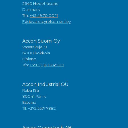
2640 Hedehusene
Danmark
Tfn:
+45 49 70 00 11
Fødevarestyrelsen smiley
Accon Suomi Oy
Vasarakuja 19
67100 Kokkola
Finland
Tfn:
+358 (0)6 8245100
Accon Industrial OÜ
Raba 19a
80041 Pärnu
Estonia
Tlf:
+372 5557 7882
Accon GreenTech AB