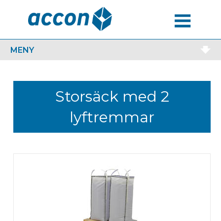
MENU
MENY
Storsäck med 2
lyftremmar