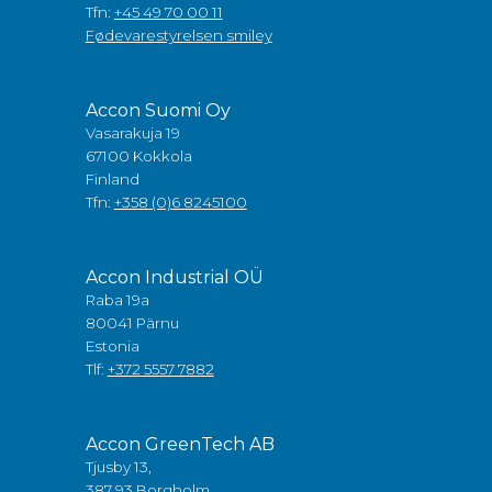
Tfn:
+45 49 70 00 11
Fødevarestyrelsen smiley
Accon Suomi Oy
Vasarakuja 19
67100 Kokkola
Finland
Tfn:
+358 (0)6 8245100
Accon Industrial OÜ
Raba 19a
80041 Pärnu
Estonia
Tlf:
+372 5557 7882
Accon GreenTech AB
Tjusby 13,
387 93 Borgholm