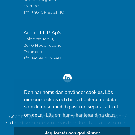
Sverige
Tfn:
+46 (0)485 211 10
Accon FDP ApS
Baldersbuen 8,
2640 Hedehusene
Danmark
Tfn:
+45 46 75 75 40
Den här hemsidan använder cookies. Läs
mer om cookies och hur vi hanterar de data
som du delar med dig av, i en separat artikel
om detta.
Läs om hur vi hanterar dina data
Accon äger rätten till allt material (text, bilder /
videor) som presenteras här. Kontakta oss om du
vill använda något av detta.
Jag förstår och godkänner