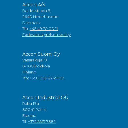
Accon A/S
Baldersbuen 8,
2640 Hedehusene
Danmark
Tfn:
+45 49 70 00 11
Fødevarestyrelsen smiley
Accon Suomi Oy
Vasarakuja 19
67100 Kokkola
Finland
Tfn:
+358 (0)6 8245100
Accon Industrial OÜ
Raba 19a
80041 Pärnu
Estonia
Tlf:
+372 5557 7882