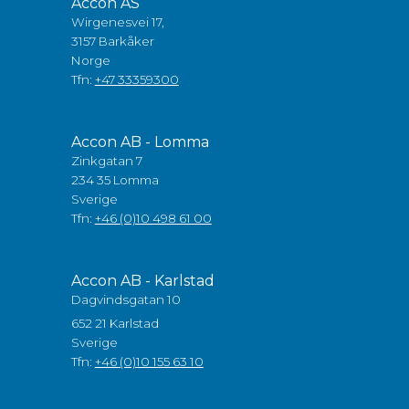
Accon AS
Wirgenesvei 17,
3157 Barkåker
Norge
Tfn:
+47 33359300
Accon AB - Lomma
Zinkgatan 7
234 35 Lomma
Sverige
Tfn:
+46 (0)10 498 61 00
Accon AB - Karlstad
Dagvindsgatan 10
652 21 Karlstad
Sverige
Tfn:
+46 (0)10 155 63 10