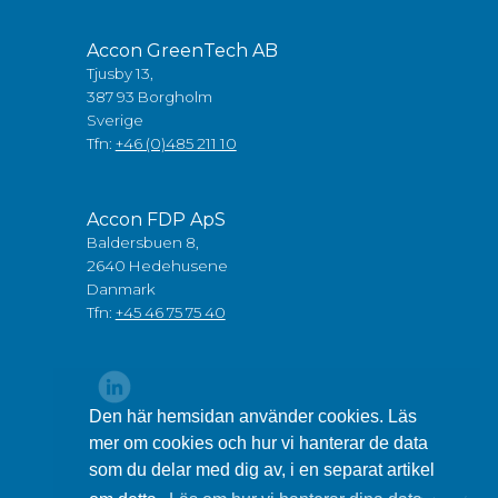
Accon GreenTech AB
Tjusby 13,
387 93 Borgholm
Sverige
Tfn:
+46 (0)485 211 10
Accon FDP ApS
Baldersbuen 8,
2640 Hedehusene
Danmark
Tfn:
+45 46 75 75 40
Den här hemsidan använder cookies. Läs
mer om cookies och hur vi hanterar de data
som du delar med dig av, i en separat artikel