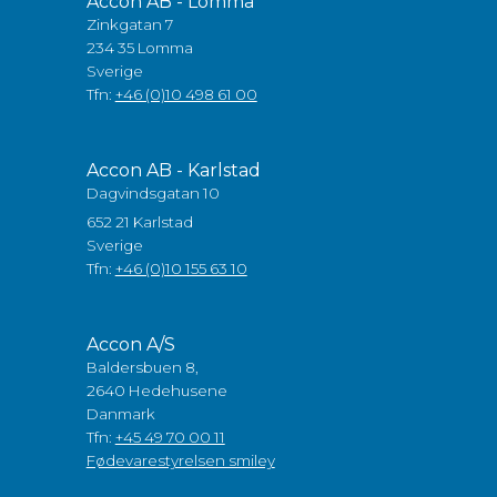
Accon AB - Lomma
Zinkgatan 7
234 35 Lomma
Sverige
Tfn:
+46 (0)10 498 61 00
Accon AB - Karlstad
Dagvindsgatan 10
652 21 Karlstad
Sverige
Tfn:
+46 (0)10 155 63 10
Accon A/S
Baldersbuen 8,
2640 Hedehusene
Danmark
Tfn:
+45 49 70 00 11
Fødevarestyrelsen smiley