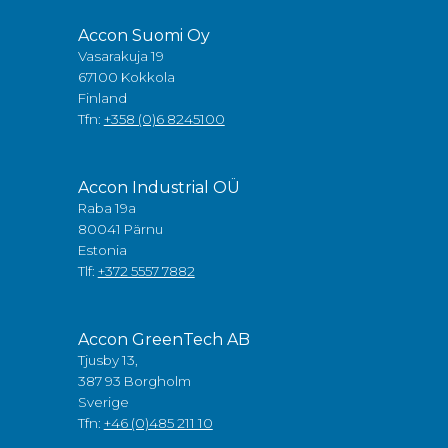
Accon Suomi Oy
Vasarakuja 19
67100 Kokkola
Finland
Tfn:
+358 (0)6 8245100
Accon Industrial OÜ
Raba 19a
80041 Pärnu
Estonia
Tlf:
+372 5557 7882
Accon GreenTech AB
Tjusby 13,
387 93 Borgholm
Sverige
Tfn:
+46 (0)485 211 10