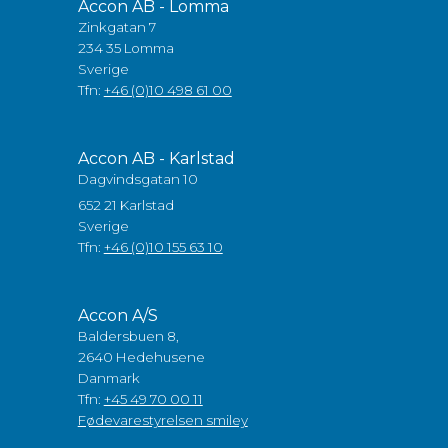
Accon AB - Lomma
Zinkgatan 7
234 35 Lomma
Sverige
Tfn:
+46 (0)10 498 61 00
Accon AB - Karlstad
Dagvindsgatan 10
652 21 Karlstad
Sverige
Tfn:
+46 (0)10 155 63 10
Accon A/S
Baldersbuen 8,
2640 Hedehusene
Danmark
Tfn:
+45 49 70 00 11
Fødevarestyrelsen smiley