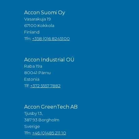
Accon Suomi Oy
Vasarakuja 19
67100 Kokkola
Finland
Tfn:
+358 (0)6 8245100
Accon Industrial OÜ
Raba 19a
80041 Pärnu
Estonia
Tlf:
+372 5557 7882
Accon GreenTech AB
Tjusby 13,
387 93 Borgholm
Sverige
Tfn:
+46 (0)485 211 10