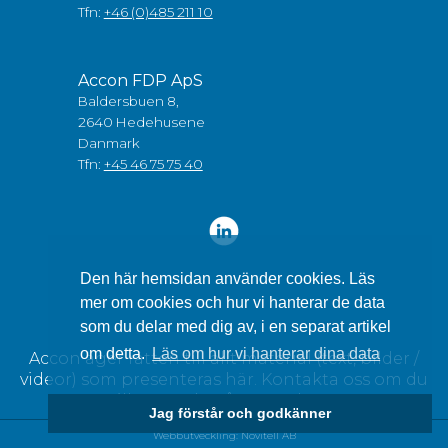
Tfn:
+46 (0)485 211 10
Accon FDP ApS
Baldersbuen 8,
2640 Hedehusene
Danmark
Tfn:
+45 46 75 75 40
Den här hemsidan använder cookies. Läs
mer om cookies och hur vi hanterar de data
som du delar med dig av, i en separat artikel
om detta.
Läs om hur vi hanterar dina data
Accon äger rätten till allt material (text, bilder /
videor) som presenteras här. Kontakta oss om du
vill använda något av detta.
Jag förstår och godkänner
Webbutveckling: Novitell AB