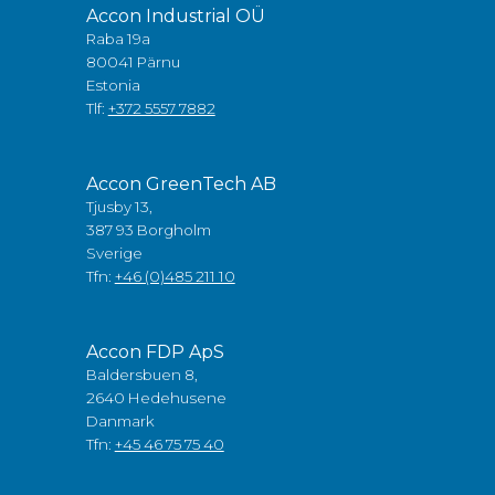
Accon Industrial OÜ
Raba 19a
80041 Pärnu
Estonia
Tlf:
+372 5557 7882
Accon GreenTech AB
Tjusby 13,
387 93 Borgholm
Sverige
Tfn:
+46 (0)485 211 10
Accon FDP ApS
Baldersbuen 8,
2640 Hedehusene
Danmark
Tfn:
+45 46 75 75 40