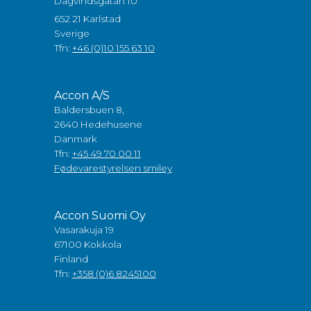
Dagvindsgatan 10
652 21 Karlstad
Sverige
Tfn:
+46 (0)10 155 63 10
Accon A/S
Baldersbuen 8,
2640 Hedehusene
Danmark
Tfn:
+45 49 70 00 11
Fødevarestyrelsen smiley
Accon Suomi Oy
Vasarakuja 19
67100 Kokkola
Finland
Tfn:
+358 (0)6 8245100