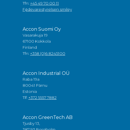
Tfn:
+45 49 70 00 11
Fødevarestyrelsen smiley
Accon Suomi Oy
Vasarakuja 19
67100 Kokkola
Finland
Tfn:
+358 (0)6 8245100
Accon Industrial OÜ
Raba 19a
80041 Pärnu
Estonia
Tlf:
+372 5557 7882
Accon GreenTech AB
Tjusby 13,
387 93 Borgholm