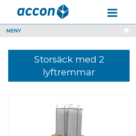
MENU
MENY
Storsäck med 2
lyftremmar