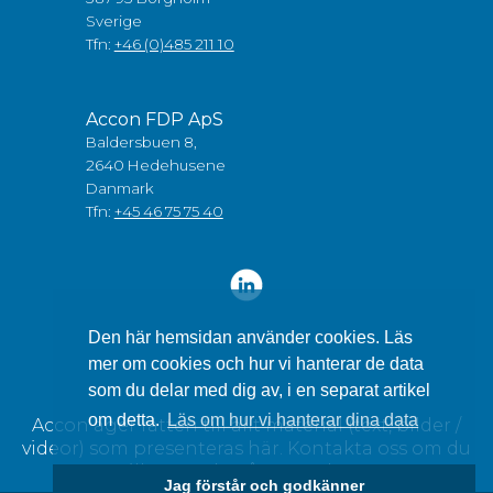
Sverige
Tfn:
+46 (0)485 211 10
Accon FDP ApS
Baldersbuen 8,
2640 Hedehusene
Danmark
Tfn:
+45 46 75 75 40
Den här hemsidan använder cookies. Läs
mer om cookies och hur vi hanterar de data
som du delar med dig av, i en separat artikel
om detta.
Läs om hur vi hanterar dina data
Accon äger rätten till allt material (text, bilder /
videor) som presenteras här. Kontakta oss om du
vill använda något av detta.
Jag förstår och godkänner