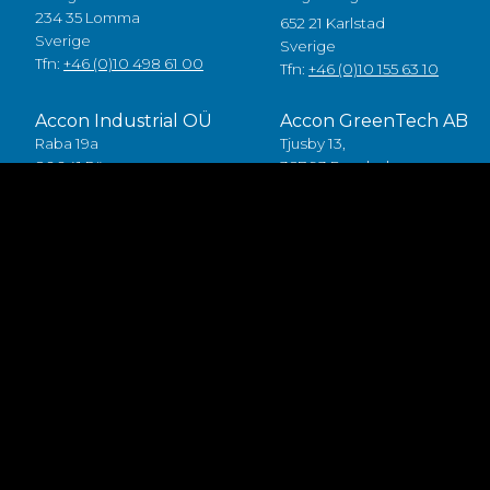
234 35 Lomma
652 21 Karlstad
Sverige
Sverige
Tfn:
+46 (0)10 498 61 00
Tfn:
+46 (0)10 155 63 10
Accon Industrial OÜ
Accon GreenTech AB
Raba 19a
Tjusby 13,
80041 Pärnu
387 93 Borgholm
Estonia
Sverige
Tlf:
+372 5557 7882
Tfn:
+46 (0)485 211 10