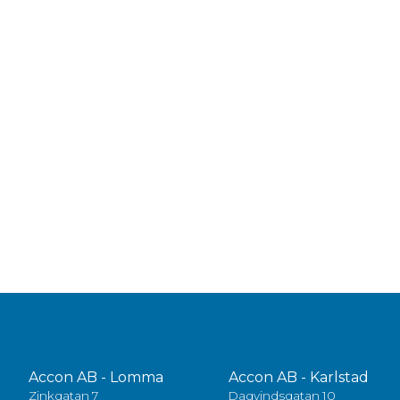
Accon AB - Lomma
Accon AB - Karlstad
Zinkgatan 7
Dagvindsgatan 10