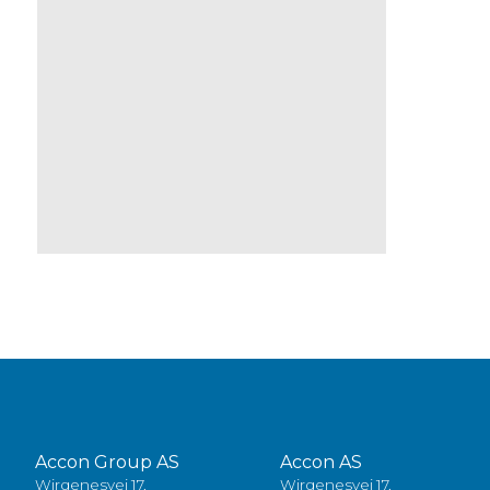
Accon Group AS
Accon AS
Wirgenesvei 17,
Wirgenesvei 17,