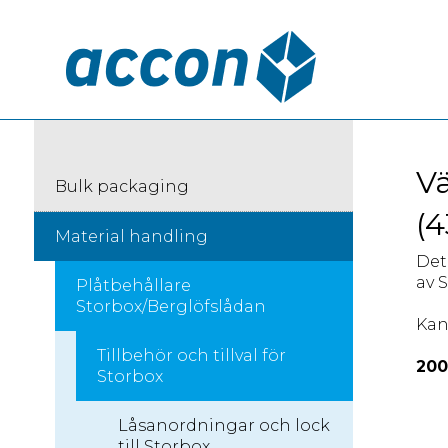
Vä
Bulk packaging
(4
Material handling
Det
av 
Plåtbehållare
Storbox/Berglöfslådan
Kan
Tillbehör och tillval för
200
Storbox
Låsanordningar och lock
till Storbox