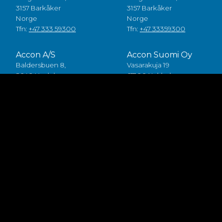
3157 Barkåker
3157 Barkåker
Norge
Norge
Tfn:
+47 333 59300
Tfn:
+47 33359300
Accon A/S
Accon Suomi Oy
Baldersbuen 8,
Vasarakuja 19
2640 Hedehusene
67100 Kokkola
Danmark
Finland
Tfn:
+45 49 70 00 11
Tfn:
+358 (0)6 8245100
Fødevarestyrelsen smiley
Accon FDP ApS
Baldersbuen 8,
2640 Hedehusene
Danmark
Tfn:
+45 46 75 75 40