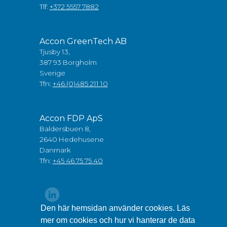
Tlf:
+372 5557 7882
Accon GreenTech AB
Tjusby 13,
387 93 Borgholm
Sverige
Tfn:
+46 (0)485 211 10
Accon FDP ApS
Baldersbuen 8,
2640 Hedehusene
Danmark
Tfn:
+45 46 75 75 40
Den här hemsidan använder cookies. Läs
mer om cookies och hur vi hanterar de data