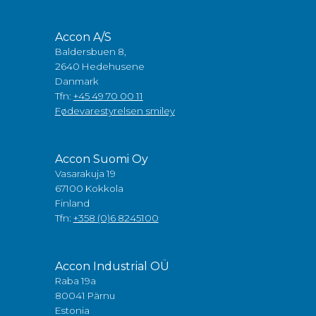
Accon A/S
Baldersbuen 8,
2640 Hedehusene
Danmark
Tfn:
+45 49 70 00 11
Fødevarestyrelsen smiley
Accon Suomi Oy
Vasarakuja 19
67100 Kokkola
Finland
Tfn:
+358 (0)6 8245100
Accon Industrial OÜ
Raba 19a
80041 Pärnu
Estonia