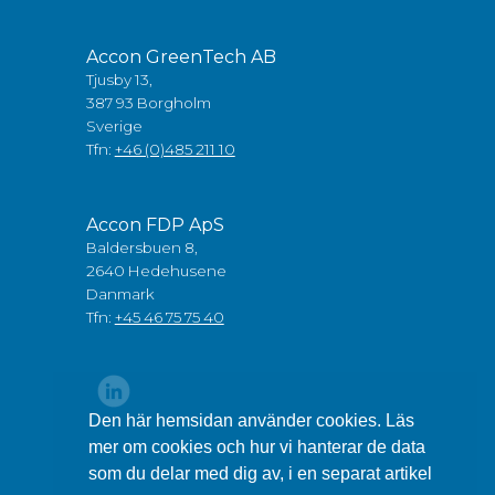
Accon GreenTech AB
Tjusby 13,
387 93 Borgholm
Sverige
Tfn:
+46 (0)485 211 10
Accon FDP ApS
Baldersbuen 8,
2640 Hedehusene
Danmark
Tfn:
+45 46 75 75 40
Den här hemsidan använder cookies. Läs
mer om cookies och hur vi hanterar de data
som du delar med dig av, i en separat artikel