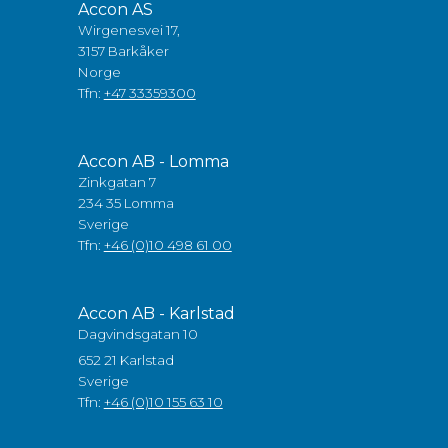
Accon AS
Wirgenesvei 17,
3157 Barkåker
Norge
Tfn:
+47 33359300
Accon AB - Lomma
Zinkgatan 7
234 35 Lomma
Sverige
Tfn:
+46 (0)10 498 61 00
Accon AB - Karlstad
Dagvindsgatan 10
652 21 Karlstad
Sverige
Tfn:
+46 (0)10 155 63 10