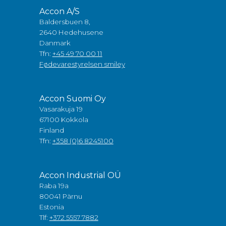
Accon A/S
Baldersbuen 8,
2640 Hedehusene
Danmark
Tfn:
+45 49 70 00 11
Fødevarestyrelsen smiley
Accon Suomi Oy
Vasarakuja 19
67100 Kokkola
Finland
Tfn:
+358 (0)6 8245100
Accon Industrial OÜ
Raba 19a
80041 Pärnu
Estonia
Tlf:
+372 5557 7882