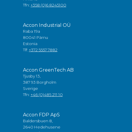
Tfn:
+358 (0)6 8245100
Accon Industrial OÜ
Raba 19a
80041 Pärnu
Estonia
Tlf:
+372 5557 7882
Accon GreenTech AB
Tjusby 13,
387 93 Borgholm
Sverige
Tfn:
+46 (0)485 211 10
Accon FDP ApS
Baldersbuen 8,
2640 Hedehusene