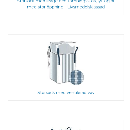
Storsäck med krage och tömningsstos, lyftöglor
med stor öppning - Livsmedelsklassad
Storsäck med ventilerad väv