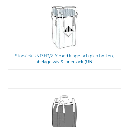
Storsäck UN13H3/Z-Y med krage och plan botten,
obelagd väv & innersäck (UN)