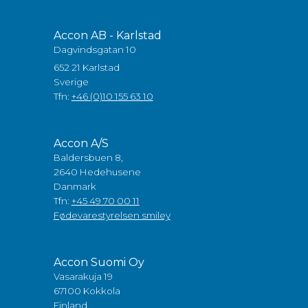
Accon AB - Karlstad
Dagvindsgatan 10
652 21 Karlstad
Sverige
Tfn:
+46 (0)10 155 63 10
Accon A/S
Baldersbuen 8,
2640 Hedehusene
Danmark
Tfn:
+45 49 70 00 11
Fødevarestyrelsen smiley
Accon Suomi Oy
Vasarakuja 19
67100 Kokkola
Finland