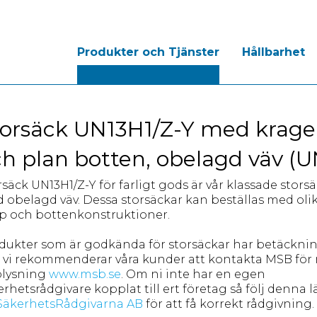
Produkter och Tjänster
Hållbarhet
torsäck UN13H1/Z-Y med krage
h plan botten, obelagd väv (U
rsäck UN13H1/Z-Y för farligt gods är vår klassade stors
 obelagd väv. Dessa storsäckar kan beställas med oli
p och bottenkonstruktioner.
dukter som är godkända för storsäckar har betäckni
 vi rekommenderar våra kunder att kontakta MSB för
lysning
www.msb.se
. Om ni inte har en egen
erhetsrådgivare kopplat till ert företag så följ denna 
SäkerhetsRådgivarna AB
för att få korrekt rådgivning.