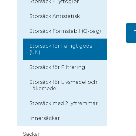
Storsäck 4 lyftöglor
Storsäck Antistatisk
Storsäck Formstabil (Q-bag)
F
Storsäck för Farligt gods
(UN)
Storsäck för Filtrering
Storsäck för Livsmedel och
Läkemedel
Storsäck med 2 lyftremmar
Innersäckar
Säckar