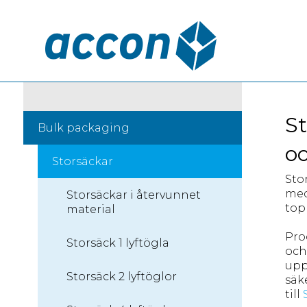
S
Bulk packaging
oc
Storsäckar
Sto
med
Storsäckar i återvunnet
top
material
Pro
Storsäck 1 lyftögla
och
upp
Storsäck 2 lyftöglor
säk
till