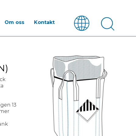
Om oss
Kontakt
N)
äck
ka
ngen 13
 mer
länk