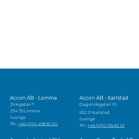
Accon AB - Lomma
Accon AB - Karlstad
Zinkgatan 7
Dagvindsgatan 10
234 35 Lomma
652 21 Karlstad
Sverige
Sverige
Tfn:
+46 (0)10 498 61 00
Tfn:
+46 (0)10 155 63 10