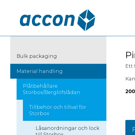
Pi
Bulk packaging
Ett
Material handling
Kan
Plåtbehållare
200
Storbox/Berglöfslådan
Tillbehör och tillval för
Storbox
Låsanordningar och lock
F
till Storbox