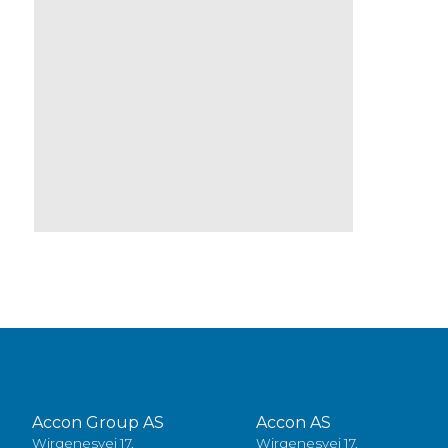
Accon Group AS
Accon AS
Wirgenesvei 17,
Wirgenesvei 17,