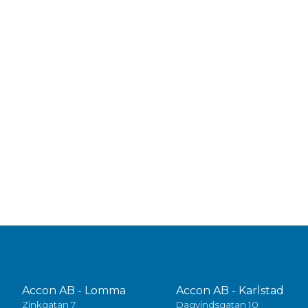
Accon AB - Lomma
Accon AB - Karlstad
Zinkgatan 7
Dagvindsgatan 10