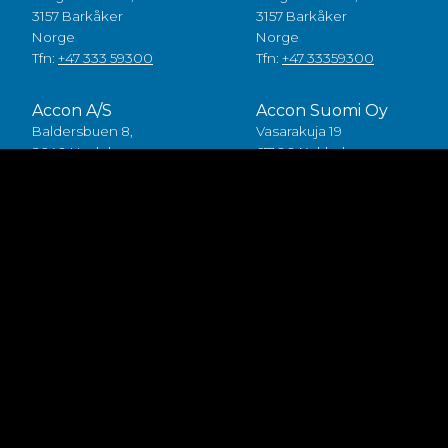
3157 Barkåker
3157 Barkåker
Norge
Norge
Tfn:
+47 333 59300
Tfn:
+47 33359300
Accon A/S
Accon Suomi Oy
Baldersbuen 8,
Vasarakuja 19
2640 Hedehusene
67100 Kokkola
Danmark
Finland
Tfn:
+45 49 70 00 11
Tfn:
+358 (0)6 8245100
Fødevarestyrelsen smiley
Accon FDP ApS
Baldersbuen 8,
2640 Hedehusene
Danmark
Tfn:
+45 46 75 75 40