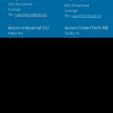
234 35 Lomma
652 21 Karlstad
Sverige
Sverige
Tfn:
+46 (0)10 498 61 00
Tfn:
+46 (0)10 155 63 10
Accon Industrial OÜ
Accon GreenTech AB
Raba 19a
Tjusby 13,
80041 Pärnu
387 93 Borgholm
Estonia
Sverige
Tlf:
+372 5557 7882
Tfn:
+46 (0)485 211 10