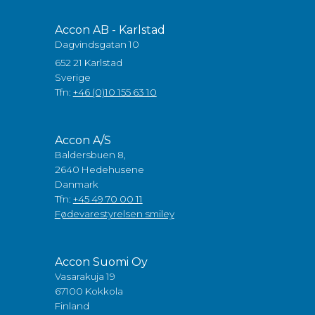
Accon AB - Karlstad
Dagvindsgatan 10
652 21 Karlstad
Sverige
Tfn:
+46 (0)10 155 63 10
Accon A/S
Baldersbuen 8,
2640 Hedehusene
Danmark
Tfn:
+45 49 70 00 11
Fødevarestyrelsen smiley
Accon Suomi Oy
Vasarakuja 19
67100 Kokkola
Finland