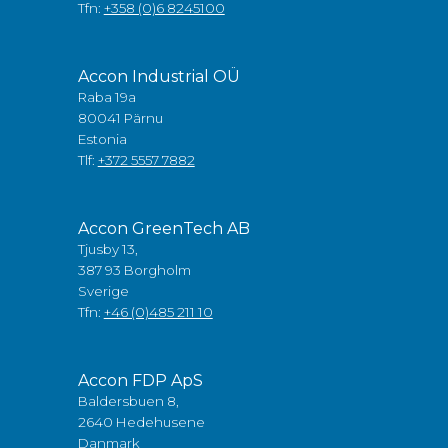
Tfn:
+358 (0)6 8245100
Accon Industrial OÜ
Raba 19a
80041 Pärnu
Estonia
Tlf:
+372 5557 7882
Accon GreenTech AB
Tjusby 13,
387 93 Borgholm
Sverige
Tfn:
+46 (0)485 211 10
Accon FDP ApS
Baldersbuen 8,
2640 Hedehusene
Danmark