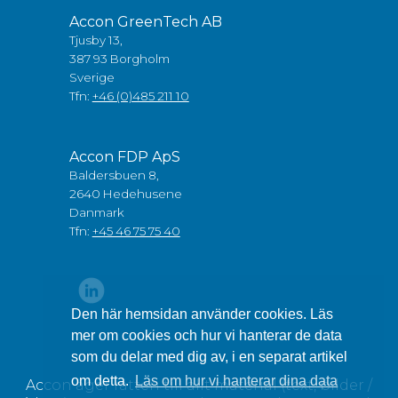
Accon GreenTech AB
Tjusby 13,
387 93 Borgholm
Sverige
Tfn:
+46 (0)485 211 10
Accon FDP ApS
Baldersbuen 8,
2640 Hedehusene
Danmark
Tfn:
+45 46 75 75 40
Den här hemsidan använder cookies. Läs
mer om cookies och hur vi hanterar de data
som du delar med dig av, i en separat artikel
om detta.
Läs om hur vi hanterar dina data
Accon äger rätten till allt material (text, bilder /