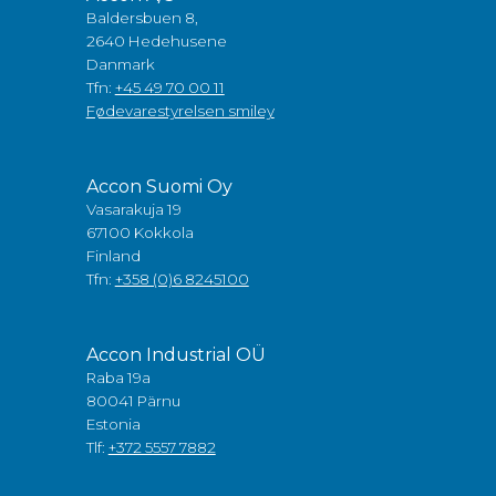
Baldersbuen 8,
2640 Hedehusene
Danmark
Tfn:
+45 49 70 00 11
Fødevarestyrelsen smiley
Accon Suomi Oy
Vasarakuja 19
67100 Kokkola
Finland
Tfn:
+358 (0)6 8245100
Accon Industrial OÜ
Raba 19a
80041 Pärnu
Estonia
Tlf:
+372 5557 7882