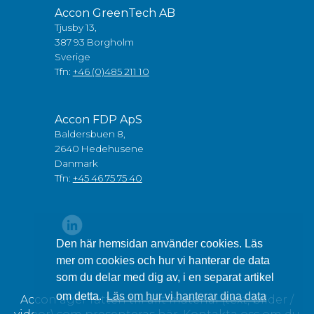
Accon GreenTech AB
Tjusby 13,
387 93 Borgholm
Sverige
Tfn:
+46 (0)485 211 10
Accon FDP ApS
Baldersbuen 8,
2640 Hedehusene
Danmark
Tfn:
+45 46 75 75 40
Den här hemsidan använder cookies. Läs
mer om cookies och hur vi hanterar de data
som du delar med dig av, i en separat artikel
om detta.
Läs om hur vi hanterar dina data
Accon äger rätten till allt material (text, bilder /