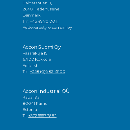
Baldersbuen 8,
2640 Hedehusene
Danmark
Tfn:
+45 49 70 00 11
Fødevarestyrelsen smiley
Accon Suomi Oy
Vasarakuja 19
67100 Kokkola
Finland
Tfn:
+358 (0)6 8245100
Accon Industrial OÜ
Raba 19a
80041 Pärnu
Estonia
Tlf:
+372 5557 7882