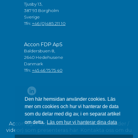
Tjusby 13,
387 93 Borgholm
Sverige
Tfn:
+46 (0)485 211 10
Accon FDP ApS
Baldersbuen 8,
2640 Hedehusene
Danmark
Tfn:
+45 46 75 75 40
Den här hemsidan använder cookies. Läs
mer om cookies och hur vi hanterar de data
som du delar med dig av, i en separat artikel
om detta.
Läs om hur vi hanterar dina data
Accon äger rätten till allt material (text, bilder /
videor) som presenteras här. Kontakta oss om du
vill använda något av detta.