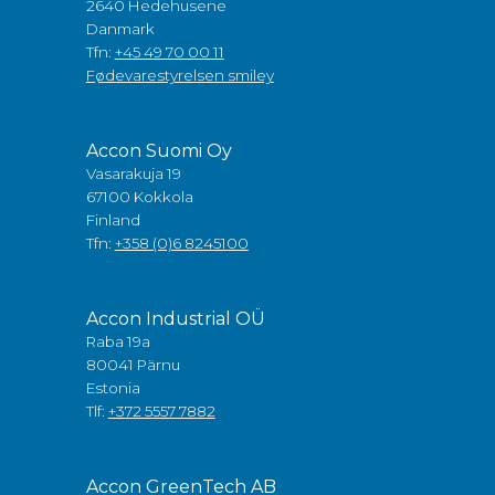
2640 Hedehusene
Danmark
Tfn:
+45 49 70 00 11
Fødevarestyrelsen smiley
Accon Suomi Oy
Vasarakuja 19
67100 Kokkola
Finland
Tfn:
+358 (0)6 8245100
Accon Industrial OÜ
Raba 19a
80041 Pärnu
Estonia
Tlf:
+372 5557 7882
Accon GreenTech AB