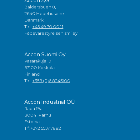
Accon A/S
Baldersbuen 8,
2640 Hedehusene
Danmark
Tfn:
+45 49 70 00 11
Fødevarestyrelsen smiley
Accon Suomi Oy
Vasarakuja 19
67100 Kokkola
Finland
Tfn:
+358 (0)6 8245100
Accon Industrial OÜ
Raba 19a
80041 Pärnu
Estonia
Tlf:
+372 5557 7882