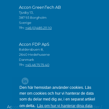
Accon GreenTech AB
Tjusby 13,
387 93 Borgholm
Sverige
Tfn:
+46 (0)485 211 10
Accon FDP ApS
Baldersbuen 8,
2640 Hedehusene
Danmark
Tfn:
+45 46 75 75 40
Den här hemsidan använder cookies. Läs
mer om cookies och hur vi hanterar de data
som du delar med dig av, i en separat artikel
om detta.
Läs om hur vi hanterar dina data
Accon äger rätten till allt material (text, bilder /