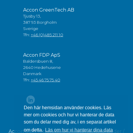
Accon GreenTech AB
Tjusby 13,
387 93 Borgholm
Sverige
Tfn:
+46 (0)485 211 10
Accon FDP ApS
Baldersbuen 8,
2640 Hedehusene
Danmark
Tfn:
+45 46 75 75 40
Den här hemsidan använder cookies. Läs
mer om cookies och hur vi hanterar de data
som du delar med dig av, i en separat artikel
om detta.
Läs om hur vi hanterar dina data
Accon äger rätten till allt material (text, bilder /