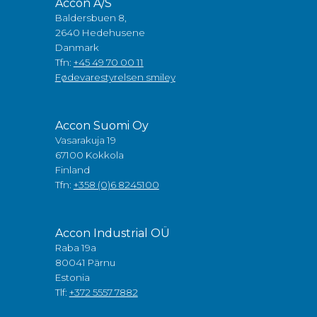
Accon A/S
Baldersbuen 8,
2640 Hedehusene
Danmark
Tfn:
+45 49 70 00 11
Fødevarestyrelsen smiley
Accon Suomi Oy
Vasarakuja 19
67100 Kokkola
Finland
Tfn:
+358 (0)6 8245100
Accon Industrial OÜ
Raba 19a
80041 Pärnu
Estonia
Tlf:
+372 5557 7882